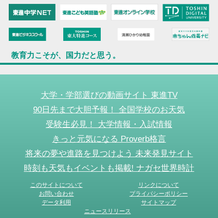
教育力こそが、国力だと思う。
大学・学部選びの動画サイト 東進TV
90日先まで大胆予報！ 全国学校のお天気
受験生必見！ 大学情報・入試情報
きっと元気になる Proverb格言
将来の夢や進路を見つけよう 未来発見サイト
時刻も天気もイベントも掲載! ナガセ世界時計
このサイトについて
リンクについて
お問い合わせ
プライバシーポリシー
データ利用
サイトマップ
ニュースリリース