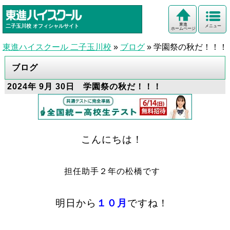
東進
二子玉川校
オフィシャルサイト
メニュー
ホームページ
東進ハイスクール 二子玉川校
»
ブログ
»
学園祭の秋だ！！！
ブログ
2024年 9月 30日 学園祭の秋だ！！！
こんにちは！
担任助手２年の松橋です
明日から
１０月
ですね！