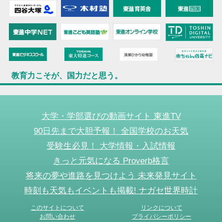
教育力こそが、国力だと思う。
大学・学部選びの動画サイト 東進TV
90日先まで大胆予報！ 全国学校のお天気
受験生必見！ 大学情報・入試情報
きっと元気になる Proverb格言
将来の夢や進路を見つけよう 未来発見サイト
時刻も天気もイベントも掲載! ナガセ世界時計
このサイトについて
リンクについて
お問い合わせ
プライバシーポリシー