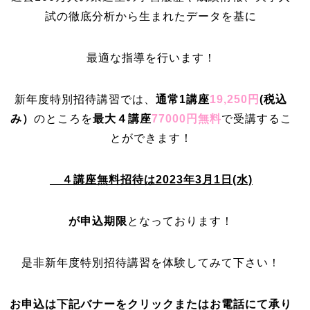
試の徹底分析から生まれたデータを基に
最適な指導を行います！
新年度特別招待講習では、
通常1講座
19,250円
(
税込
み）
のところを
最大４講座
77000円無料
で受講するこ
とができます！
４講座無料招待は2023年3月1日(水)
が申込期限
となっております！
是非新年度特別招待講習を体験してみて下さい！
お申込は下記バナーをクリックまたはお電話にて承り