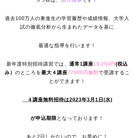
過去100万人の東進生の学習履歴や成績情報、大学入
試の徹底分析から生まれたデータを基に
最適な指導を行います！
新年度特別招待講習では、
通常1講座
19,250円
(
税込
み）
のところを
最大４講座
77000円無料
で受講するこ
とができます！
４講座無料招待は2023年3月1日(水)
が申込期限
となっております！
あと2日しか
ないので、お早めに！