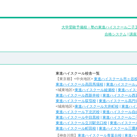
大学受験予備校・塾の東進ハイスクール二子玉
合格システム
|
講座
東進ハイスクール校舎一覧
【東京都】<中央地区>
東進ハイスクール市ヶ谷
東進ハイスクール高田馬場校
|
東進ハイスクール
<城東地区>
東進ハイスクール綾瀬校
|
東進ハイス
東進ハイスクール西新井校
|
東進ハイスクール西
東進ハイスクール荻窪校
|
東進ハイスクール高円
<城南地区>
東進ハイスクール大井町校
|
東進ハイ
東進ハイスクール下北沢校
|
東進ハイスクール自
東進ハイスクール中目黒校
|
東進ハイスクール二
東進ハイスクール立川駅北口校
|
東進ハイスクー
東進ハイスクール町田校
|
東進ハイスクール三鷹
【神奈川県】
東進ハイスクール青葉台校
|
東進ハ