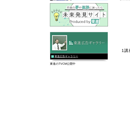
1講
東進広告ギャラリー
東進のTVCM公開中