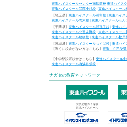
東進ハイスクールセンター南駅前校
東進ハイス
東進ハイスクール武蔵小杉校
|
東進ハイスクール
【埼玉県】
東進ハイスクール浦和校
|
東進ハイス
東進ハイスクール志木校
|
東進ハイスクールせん
【千葉県】
東進ハイスクール我孫子校
|
東進ハイ
東進ハイスクール北習志野校
|
東進ハイスクール
東進ハイスクール船橋校
|
東進ハイスクール松戸
【茨城県】
東進ハイスクールつくば校
|
東進ハイ
【近くに校舎がない方はこちら】
東進 在宅受講
【中学部設置校舎はこちら】
東進ハイスクール中
東進ハイスクール海浜幕張校
|
ナガセの教育ネットワーク
大学受験の予備校
東進ハイスクール