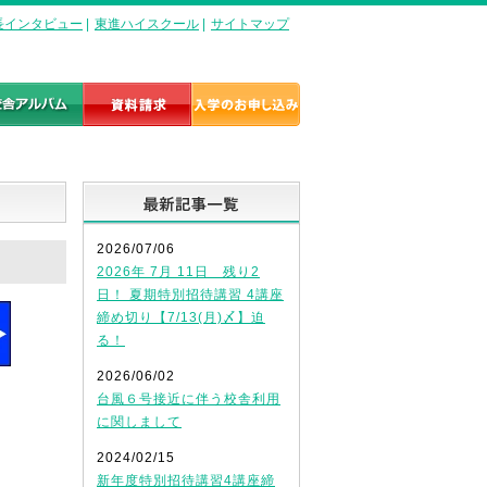
長インタビュー
|
東進ハイスクール
|
サイトマップ
最新記事一覧
2026/07/06
2026年 7月 11日 残り2
日！ 夏期特別招待講習 4講座
締め切り【7/13(月)〆】迫
る！
2026/06/02
台風６号接近に伴う校舎利用
に関しまして
2024/02/15
新年度特別招待講習4講座締