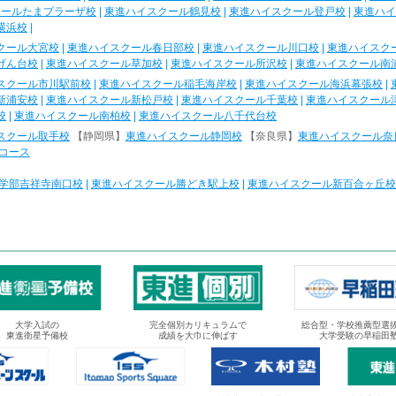
クールたまプラーザ校
|
東進ハイスクール鶴見校
|
東進ハイスクール登戸校
|
東進ハイ
横浜校
|
クール大宮校
|
東進ハイスクール春日部校
|
東進ハイスクール川口校
|
東進ハイスク
げん台校
|
東進ハイスクール草加校
|
東進ハイスクール所沢校
|
東進ハイスクール南
スクール市川駅前校
|
東進ハイスクール稲毛海岸校
|
東進ハイスクール海浜幕張校
|
新浦安校
|
東進ハイスクール新松戸校
|
東進ハイスクール千葉校
|
東進ハイスクール
校
|
東進ハイスクール南柏校
|
東進ハイスクール八千代台校
スクール取手校
【静岡県】
東進ハイスクール静岡校
【奈良県】
東進ハイスクール奈
コース
学部吉祥寺南口校
|
東進ハイスクール勝どき駅上校
|
東進ハイスクール新百合ヶ丘校
大学入試の
完全個別カリキュラムで
総合型・学校推薦型選
東進衛星予備校
成績を大巾に伸ばす
大学受験の早稲田