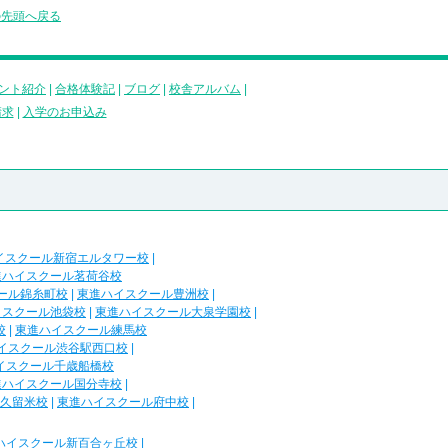
の先頭へ戻る
ント紹介
|
合格体験記
|
ブログ
|
校舎アルバム
|
請求
|
入学のお申込み
イスクール新宿エルタワー校
|
進ハイスクール茗荷谷校
ール錦糸町校
|
東進ハイスクール豊洲校
|
イスクール池袋校
|
東進ハイスクール大泉学園校
|
校
|
東進ハイスクール練馬校
イスクール渋谷駅西口校
|
イスクール千歳船橋校
進ハイスクール国分寺校
|
久留米校
|
東進ハイスクール府中校
|
ハイスクール新百合ヶ丘校
|