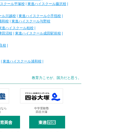
スクール平塚校
|
東進ハイスクール藤沢校
|
ール川越校
|
東進ハイスクール小手指校
|
浦和校
|
東進ハイスクール与野校
東進ハイスクール柏校
|
津田沼校
|
東進ハイスクール成田駅前校
|
良校
|
|
東進ハイスクール浦和校
|
教育力こそが、国力だと思う。
抜なら
中学受験塾
塾
四谷大塚