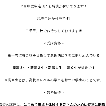
２月中に申込頂くと特典が付いてきます！
現在申込受付中です!
二子玉川校でお待ちしております☀
＜受講資格＞
第一志望校合格を目指して意欲的に学習に取り組んでいる
新高３生・新高２生・新高１生・ 高０生
が対象です
※高０生とは、高校生レベルの学力を持つ中学生のことです。
＜無料招待＞
講習の講座は、
はじめて東進を体験する皆さんのために特別に開講