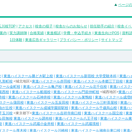
ページ
川校TOP
|
アクセス
|
校舎の様子
|
校舎からのお知らせ
|
担任助手の紹介
|
校舎イベ
案内
|
実力講師陣
|
合格実績
|
東進模試
|
学費・申込手続き
|
東進生向けPOS
|
資料
1日体験
|
東進広告ギャラリー
|
プライバシー・ポリシー
|
サイトマップ
校
|
東進ハイスクール勝どき駅上校
|
東進ハイスクール新宿校 大学受験本科
|
東進ハ
人形町校
<城北地区>
東進ハイスクール赤羽校
|
東進ハイスクール本郷三丁目校
|
東
クール金町校
|
東進ハイスクール亀戸校
|
東進ハイスクール北千住校
|
東進ハイスク
葛西校
|
東進ハイスクール船堀校
|
東進ハイスクール門前仲町校
<城西地区>
東進ハ
寺校
|
東進ハイスクール石神井校
|
東進ハイスクール巣鴨校
|
東進ハイスクール成増
スクール蒲田校
|
東進ハイスクール五反田校
|
東進ハイスクール三軒茶屋校
|
東進ハ
由が丘校
|
東進ハイスクール成城学園前駅校
|
東進ハイスクール千歳烏山校
|
東進ハ
子玉川校
<東京都下>
東進ハイスクール吉祥寺南口校
|
東進ハイスクール国立校
|
東
ル田無校
東進ハイスクール調布校
|
東進ハイスクール八王子校
|
東進ハイスクール東
校
|
東進ハイスクール武蔵小金井校
|
東進ハイスクール武蔵境校
|
イスクール厚木校
|
東進ハイスクール川崎校
|
東進ハイスクール湘南台東口校
|
東進