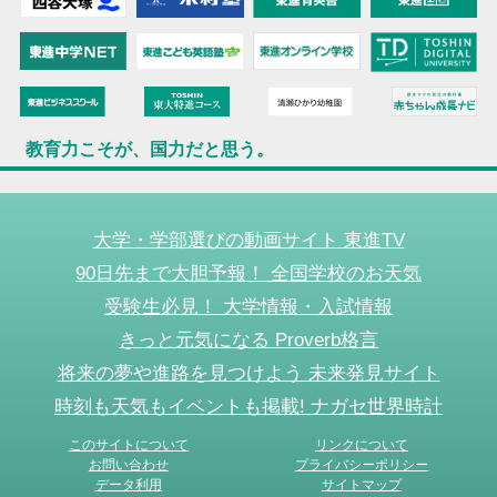
教育力こそが、国力だと思う。
大学・学部選びの動画サイト 東進TV
90日先まで大胆予報！ 全国学校のお天気
受験生必見！ 大学情報・入試情報
きっと元気になる Proverb格言
将来の夢や進路を見つけよう 未来発見サイト
時刻も天気もイベントも掲載! ナガセ世界時計
このサイトについて
リンクについて
お問い合わせ
プライバシーポリシー
データ利用
サイトマップ