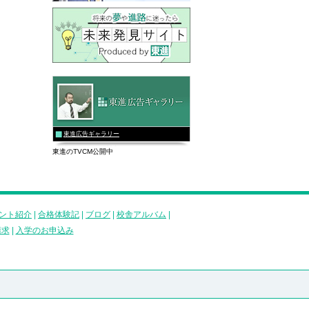
東進広告ギャラリー
東進のTVCM公開中
ント紹介
|
合格体験記
|
ブログ
|
校舎アルバム
|
請求
|
入学のお申込み