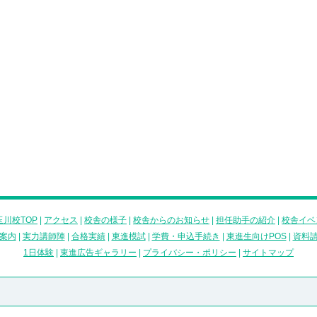
川校TOP
|
アクセス
|
校舎の様子
|
校舎からのお知らせ
|
担任助手の紹介
|
校舎イベ
案内
|
実力講師陣
|
合格実績
|
東進模試
|
学費・申込手続き
|
東進生向けPOS
|
資料
1日体験
|
東進広告ギャラリー
|
プライバシー・ポリシー
|
サイトマップ