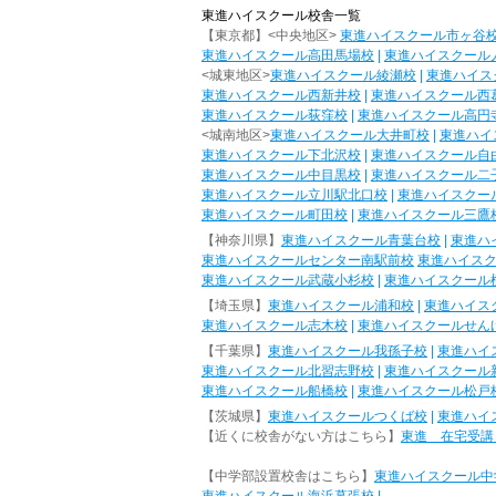
東進ハイスクール校舎一覧
【東京都】<中央地区>
東進ハイスクール市ヶ谷
東進ハイスクール高田馬場校
|
東進ハイスクール
<城東地区>
東進ハイスクール綾瀬校
|
東進ハイス
東進ハイスクール西新井校
|
東進ハイスクール西
東進ハイスクール荻窪校
|
東進ハイスクール高円
<城南地区>
東進ハイスクール大井町校
|
東進ハイ
東進ハイスクール下北沢校
|
東進ハイスクール自
東進ハイスクール中目黒校
|
東進ハイスクール二
東進ハイスクール立川駅北口校
|
東進ハイスクー
東進ハイスクール町田校
|
東進ハイスクール三鷹
【神奈川県】
東進ハイスクール青葉台校
|
東進ハ
東進ハイスクールセンター南駅前校
東進ハイス
東進ハイスクール武蔵小杉校
|
東進ハイスクール
【埼玉県】
東進ハイスクール浦和校
|
東進ハイス
東進ハイスクール志木校
|
東進ハイスクールせん
【千葉県】
東進ハイスクール我孫子校
|
東進ハイ
東進ハイスクール北習志野校
|
東進ハイスクール
東進ハイスクール船橋校
|
東進ハイスクール松戸
【茨城県】
東進ハイスクールつくば校
|
東進ハイ
【近くに校舎がない方はこちら】
東進 在宅受講
【中学部設置校舎はこちら】
東進ハイスクール中