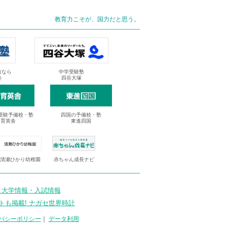
教育力こそが、国力だと思う。
抜なら
中学受験塾
塾
四谷大塚
受験予備校・塾
四国の予備校・塾
進育英舎
東進四国
清瀬ひかり幼稚園
赤ちゃん成長ナビ
 大学情報・入試情報
トも掲載! ナガセ世界時計
バシーポリシー
｜
データ利用