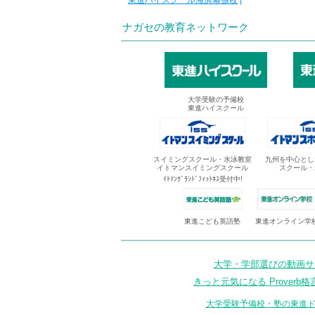
東進ハイスクール海浜幕張校
|
ナガセの教育ネットワーク
大学受験の予備校
東進ハイスクール
スイミングスクール・水泳教室
九州を中心とし
イトマンスイミングスクール
スクール・
ｲﾄﾏﾝｸﾞﾗﾝﾄﾞﾌｨｯﾄﾈｽ受付中!
東進オンライン学
東進こども英語塾
大学・学部選びの動画サイ
きっと元気になる Proverb格
大学受験予備校・塾の東進ド