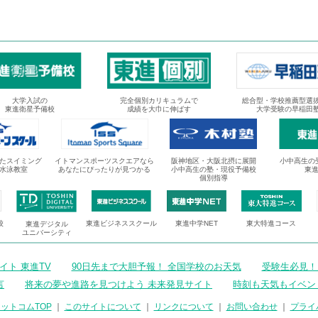
大学入試の
完全個別カリキュラムで
総合型・学校推薦型選
東進衛星予備校
成績を大巾に伸ばす
大学受験の早稲田
たスイミング
イトマンスポーツスクエアなら
阪神地区・大阪北摂に展開
小中高生の
水泳教室
あなたにぴったりが見つかる
小中高生の塾・現役予備校
東
個別指導
校
東進ビジネススクール
東進中学NET
東大特進コース
東進デジタル
ユニバーシティ
ト 東進TV
90日先まで大胆予報！ 全国学校のお天気
受験生必見！
言
将来の夢や進路を見つけよう 未来発見サイト
時刻も天気もイベン
ットコムTOP
｜
このサイトについて
｜
リンクについて
｜
お問い合わせ
｜
プライ