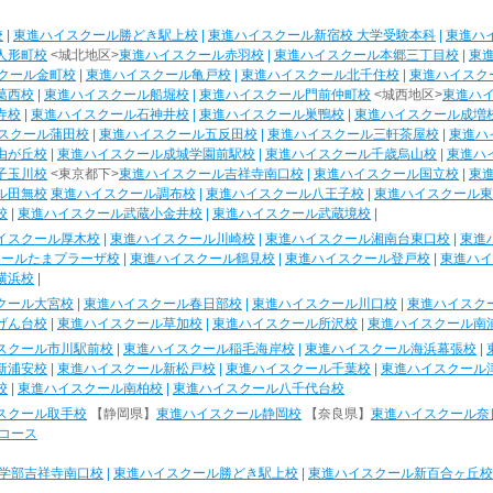
校
|
東進ハイスクール勝どき駅上校
|
東進ハイスクール新宿校 大学受験本科
|
東進ハ
人形町校
<城北地区>
東進ハイスクール赤羽校
|
東進ハイスクール本郷三丁目校
|
東
クール金町校
|
東進ハイスクール亀戸校
|
東進ハイスクール北千住校
|
東進ハイスク
葛西校
|
東進ハイスクール船堀校
|
東進ハイスクール門前仲町校
<城西地区>
東進ハ
寺校
|
東進ハイスクール石神井校
|
東進ハイスクール巣鴨校
|
東進ハイスクール成増
スクール蒲田校
|
東進ハイスクール五反田校
|
東進ハイスクール三軒茶屋校
|
東進ハ
由が丘校
|
東進ハイスクール成城学園前駅校
|
東進ハイスクール千歳烏山校
|
東進ハ
子玉川校
<東京都下>
東進ハイスクール吉祥寺南口校
|
東進ハイスクール国立校
|
東
ル田無校
東進ハイスクール調布校
|
東進ハイスクール八王子校
|
東進ハイスクール東
校
|
東進ハイスクール武蔵小金井校
|
東進ハイスクール武蔵境校
|
イスクール厚木校
|
東進ハイスクール川崎校
|
東進ハイスクール湘南台東口校
|
東進
クールたまプラーザ校
|
東進ハイスクール鶴見校
|
東進ハイスクール登戸校
|
東進ハイ
横浜校
|
クール大宮校
|
東進ハイスクール春日部校
|
東進ハイスクール川口校
|
東進ハイスク
げん台校
|
東進ハイスクール草加校
|
東進ハイスクール所沢校
|
東進ハイスクール南
スクール市川駅前校
|
東進ハイスクール稲毛海岸校
|
東進ハイスクール海浜幕張校
|
新浦安校
|
東進ハイスクール新松戸校
|
東進ハイスクール千葉校
|
東進ハイスクール
校
|
東進ハイスクール南柏校
|
東進ハイスクール八千代台校
スクール取手校
【静岡県】
東進ハイスクール静岡校
【奈良県】
東進ハイスクール奈
コース
学部吉祥寺南口校
|
東進ハイスクール勝どき駅上校
|
東進ハイスクール新百合ヶ丘校