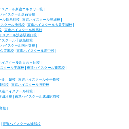
イスクール新宿エルタワー校
|
進ハイスクール茗荷谷校
ール錦糸町校
|
東進ハイスクール豊洲校
|
イスクール池袋校
|
東進ハイスクール大泉学園校
|
校
|
東進ハイスクール練馬校
イスクール渋谷駅西口校
|
イスクール千歳船橋校
進ハイスクール国分寺校
|
久留米校
|
東進ハイスクール府中校
|
ハイスクール新百合ヶ丘校
|
スクール平塚校
|
東進ハイスクール藤沢校
|
ール川越校
|
東進ハイスクール小手指校
|
浦和校
|
東進ハイスクール与野校
東進ハイスクール柏校
|
津田沼校
|
東進ハイスクール成田駅前校
|
良校
|
|
東進ハイスクール浦和校
|