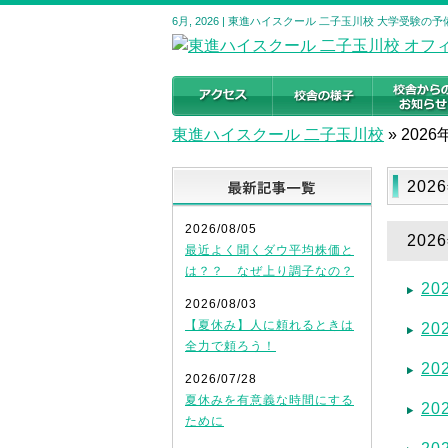
6月, 2026 | 東進ハイスクール 二子玉川校 大学受験
東進ハイスクール 二子玉川校
»
2026
最新記事
202
2026/08/05
20
最近よく聞くダウ平均株価と
は？？ なぜ上り調子なの？
2
2026/08/03
【夏休み】人に頼れるときは
2
全力で頼ろう！
2
2026/07/28
夏休みを有意義な時間にする
2
ために