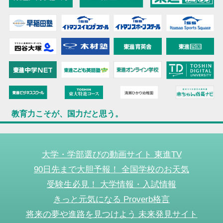
教育力こそが、国力だと思う。
大学・学部選びの動画サイト 東進TV
90日先まで大胆予報！ 全国学校のお天気
受験生必見！ 大学情報・入試情報
きっと元気になる Proverb格言
将来の夢や進路を見つけよう 未来発見サイト