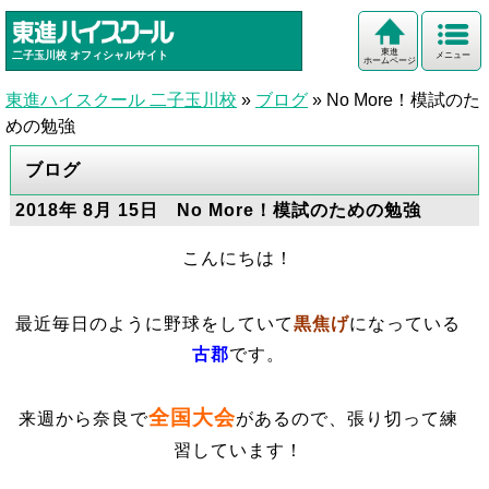
東進
二子玉川校
オフィシャルサイト
メニュー
ホームページ
東進ハイスクール 二子玉川校
»
ブログ
»
No More！模試のた
めの勉強
ブログ
2018年 8月 15日 No More！模試のための勉強
こんにちは！
最近毎日のように野球をしていて
黒焦げ
になっている
古郡
です。
全国大会
来週から奈良で
があるので、張り切って練
習しています！